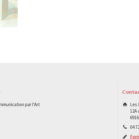
e
Conta
munication par l’Art
Les 
12A 
6916
04 72
Form