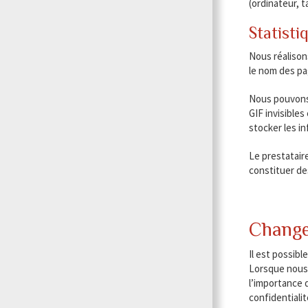
(ordinateur, t
Statisti
Nous réalison
le nom des pa
Nous pouvons 
GIF invisibles
stocker les i
Le prestataire
constituer des
Change
Il est possib
Lorsque nous 
l’importance 
confidentialit