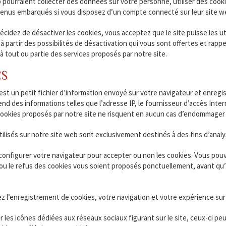
pourraient collecter des données sur votre personne, utiliser des cookie
enus embarqués si vous disposez d’un compte connecté sur leur site w
décidez de désactiver les cookies, vous acceptez que le site puisse les u
à partir des possibilités de désactivation qui vous sont offertes et rap
é à tout ou partie des services proposés par notre site.
ES
est un petit fichier d’information envoyé sur votre navigateur et enregis
nd des informations telles que l’adresse IP, le fournisseur d’accès Intern
cookies proposés par notre site ne risquent en aucun cas d’endommager 
ilisés sur notre site web sont exclusivement destinés à des fins d’analys
onfigurer votre navigateur pour accepter ou non les cookies. Vous pou
 ou le refus des cookies vous soient proposés ponctuellement, avant qu’
z l’enregistrement de cookies, votre navigation et votre expérience sur 
ur les icônes dédiées aux réseaux sociaux figurant sur le site, ceux-ci 