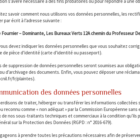
tion s’avère nécessaire à des fins probatoires ou pour répondre à une obl
itez savoir comment nous utilisons vos données personnelles, les rectif
 par écrit à l’adresse suivante :
e Fournier – Dominante, Les Bureaux Verts 12A chemin du Professeur D
vous devez indiquer les données personnelles que vous souhaitez corrige
 de pièce d’identité (carte d’identité ou passeport).
de suppression de données personnelles seront soumises aux obligatio
ou d’archivage des documents. Enfin, vous pouvez déposer une réclamat
nil.fr/fr/plaintes).
munication des données personnelles
erdisons de traiter, héberger ou transférer les informations collectées s
 reconnu comme « non adéquat » par la Commission Européenne sans en 
ix de nos sous-traitants techniques et commerciaux à la condition qu’ils
éral sur la Protection des Données (RGPD : n° 2016-679).
ageons à prendre toutes les précautions nécessaires afin de préserver 