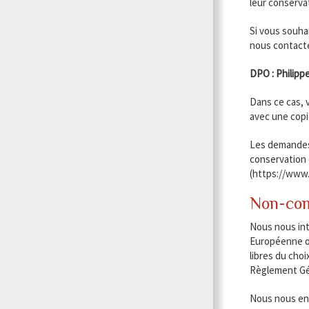
leur conserva
Si vous souha
nous contacter
DPO : Philipp
Dans ce cas, 
avec une copie
Les demandes 
conservation 
(https://www.c
Non-com
Nous nous int
Européenne ou
libres du cho
Règlement Gén
Nous nous eng