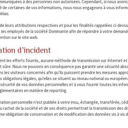
mmuniquées à des personnes non autorisées. Cependant, si nous avons co
té de certaines de vos informations, nous nous engageons à vous infor
élais.
 de leurs attributions respectives et pour les finalités rappelées ci-dess
les employés de la société Dominante afin de répondre à votre demande
ntion sur le site web.
ation d’incident
ent les efforts fournis, aucune méthode de transmission sur Internet 
sûre. Nous ne pouvons en conséquence pas garantir une sécurité absolu
ns les visiteurs concernés afin qu’ils puissent prendre les mesures appr
 obligations légales, qu’elles se situent au niveau national ou europé
a sécurité de vos données personnelles et à vous fournir toutes les info
églementaires en matière de reporting.
ation personnelle n’est publiée à votre insu, échangée, transférée, cé
 rachat de la société et de ses droits permettrait la transmission des di
e obligation de conservation et de modification des données vis à vis d’