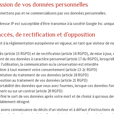
sion de vos données personnelles
mettons pas et ne commercialisons pas vos données personnelles.
resse IP est susceptible d’être transmise à la société Google Inc. uniqu
accès, de rectification et d’opposition
à la réglementation européenne en vigueur, en tant que visiteur de notr
cès (article 15 RGPD) et de rectification (article 16 RGPD), de mise à jou
nt de vos données à caractère personnel (article 17 du RGPD), lorsqu’e
, l’utilisation, la communication ou la conservation est interdite
etirer à tout moment votre consentement (article 13-2c RGPD)
 limitation du traitement de vos données (article 18 RGPD)
position au traitement de vos données (article 21 RGPD)
 portabilité des données que vous avez fournies, lorsque ces données fon
nt ou sur un contrat (article 20 RGPD)
éfinir le sort de vos données après votre mort et de choisir à qui nous
lablement désigné.
avons connaissance du décès d’un visiteur et à défaut d’instructions d