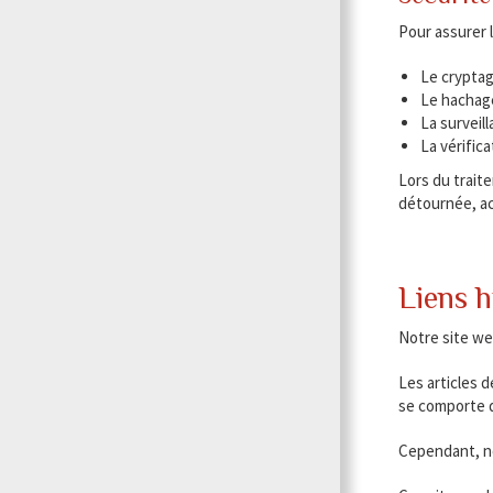
Pour assurer l
Le crypta
Le hachag
La surveil
La vérific
Lors du trait
détournée, ac
Liens h
Notre site we
Les articles 
se comporte de
Cependant, no