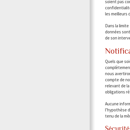
soient pas co
confidentiali
les meilleurs d
Dans la limite
données sont 
de son interve
Notific
Quels que soi
complètement 
nous avertiro
compte de nos
relevant de l
obligations r
Aucune inform
l’hypothèse du
tenu de la mêm
Sécurité