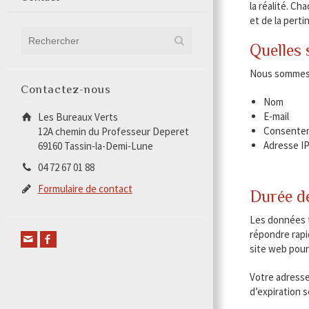
la réalité. C
et de la pert
Quelles 
Nous sommes s
Contactez-nous
Nom
E-mail
Les Bureaux Verts
Consente
12A chemin du Professeur Deperet
Adresse I
69160 Tassin-la-Demi-Lune
04 72 67 01 88
Formulaire de contact
Durée d
Les données t
répondre rapi
site web pour
Votre adresse 
d’expiration 