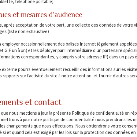
ablette, téléphone portable).
ques et mesures d’audience
s, après acceptation de votre part, une collecte des données de votre vi
ges (liste non exhaustive)
employer occasionnellement des balises Internet (également appelées « t
 et GIF un à un) et les déployer par l’intermédiaire d’un partenaire spéci
nformations correspondantes, y compris votre adresse IP) dans un pays é
 externe pourra éventuellement recueillir des informations sur les visiteu
 rapports sur l’activité du site à notre attention, et fournir d’autres servic
ments et contact
le que nous mettions à jour la présente Politique de confidentialité en r
mettrons à jour notre politique de confidentialité nous prendrons les 
des changements que nous effectuons. Nous obtiendrons votre consente
é si et quand cela est exigé par les lois sur la protection des données en