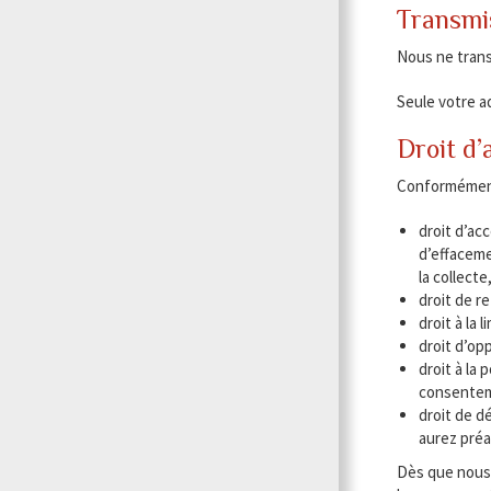
Transmis
Nous ne trans
Seule votre ad
Droit d’
Conformément 
droit d’ac
d’effaceme
la collecte
droit de r
droit à la
droit d’op
droit à la
consenteme
droit de d
aurez préa
Dès que nous 