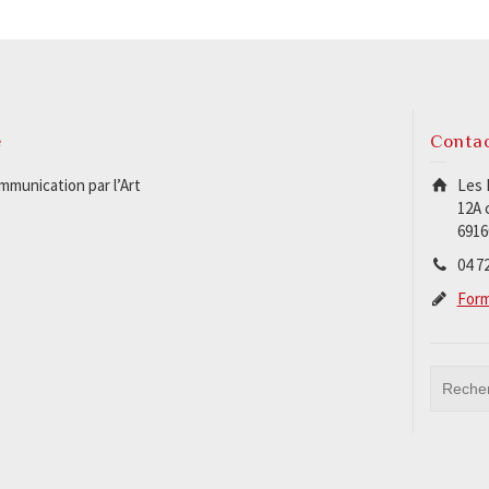
e
Conta
munication par l’Art
Les 
12A 
6916
04 72
Form