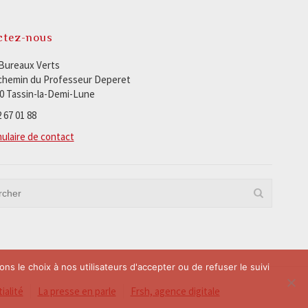
ctez-nous
Bureaux Verts
chemin du Professeur Deperet
0 Tassin-la-Demi-Lune
 67 01 88
ulaire de contact
ons le choix à nos utilisateurs d'accepter ou de refuser le suivi
ialité
La presse en parle
Frsh, agence digitale