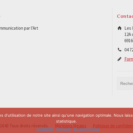
e
Conta
munication par l’Art
Les 
12A 
6916
04 72
Form
s d'utilisation de notre site ainsi qu'une navigation optimale. Nous laiss
statistique.
6 © Tous droits réservés.
Mentions légales
Politique de confident
Accepter
Refuser
En savoir plus