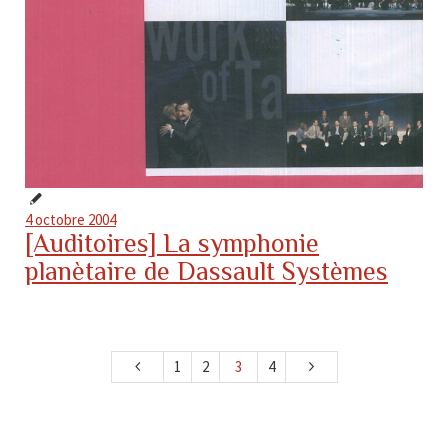
4 octobre 2004
[Auditoires] La symphonie
planètaire de Dassault Systèmes
1
2
3
4